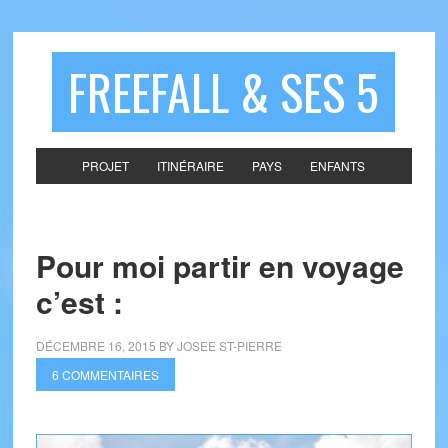
FREEFALL & SES 5
PROJET
ITINÉRAIRE
PAYS
ENFANTS
Pour moi partir en voyage
c’est :
DÉCEMBRE 16, 2015
BY
JOSEE ST-PIERRE
6 COMMENTAIRES