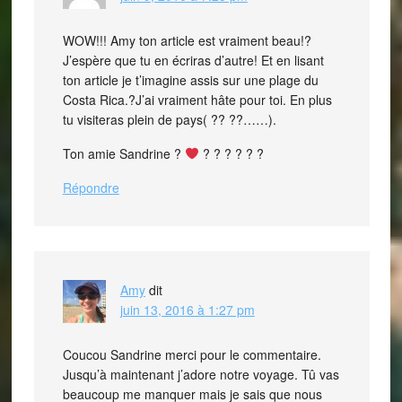
WOW!!! Amy ton article est vraiment beau!?
J’espère que tu en écriras d’autre! Et en lisant
ton article je t’imagine assis sur une plage du
Costa Rica.?J’ai vraiment hâte pour toi. En plus
tu visiteras plein de pays( ?? ??……).
Ton amie Sandrine ?
? ? ? ? ? ?
Répondre
Amy
dit
juin 13, 2016 à 1:27 pm
Coucou Sandrine merci pour le commentaire.
Jusqu’à maintenant j’adore notre voyage. Tû vas
beaucoup me manquer mais je sais que nous