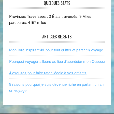
QUELQUES STATS
Provinces Traversées : 3 États traversés: 9 Miles
parcourus: 4157 miles
ARTICLES RÉCENTS
Mon livre inspirant #1 pour tout quitter et partir en voyage
Pourquoi voyager ailleurs au lieu d’apprécier mon Québec
4 excuses pour faire rater l’école à vos enfants
9 raisons pourquoi je suis devenue riche en partant un an
en voyage