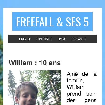
FREEFALL & SES 5
PROJET
ITINÉRAIRE
PAYS
ENFANTS
William : 10 ans
Ainé de la
famille,
William
prend soin
des gens