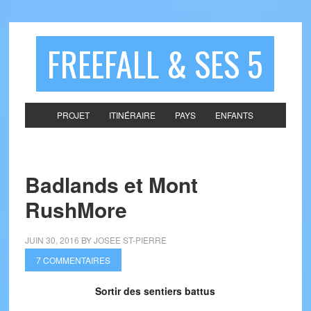
FREEFALL & SES 5
PROJET
ITINÉRAIRE
PAYS
ENFANTS
Badlands et Mont
RushMore
JUIN 30, 2016
BY
JOSEE ST-PIERRE
7 COMMENTAIRES
Sortir des sentiers battus