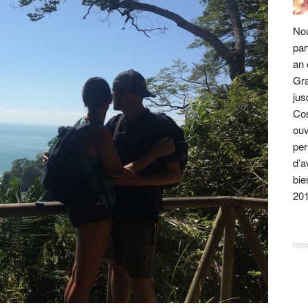
Nou
par
an 
Gra
jus
Cos
ouv
per
d’a
bie
20