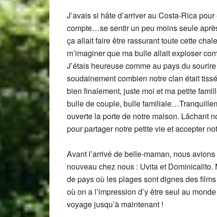
J’avais si hâte d’arriver au Costa-Rica pour
compte…se sentir un peu moins seule après
ça allait faire être rassurant toute cette cha
m’imaginer que ma bulle allait exploser com
J’étais heureuse comme au pays du sourire
soudainement combien notre clan était tissé 
bien finalement, juste moi et ma petite famill
bulle de couple, bulle familiale…Tranquill
ouverte la porte de notre maison. Lâchant n
pour partager notre petite vie et accepter n
Avant l’arrivé de belle-maman, nous avions
nouveau chez nous : Uvita et Dominicalito. 
de pays où les plages sont dignes des films
où on a l’impression d’y être seul au monde 
voyage jusqu’à maintenant !