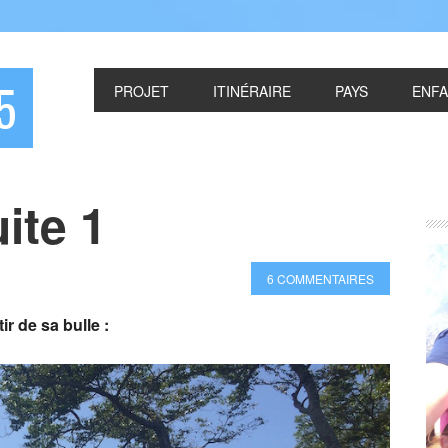
5
PROJET
ITINÉRAIRE
PAYS
ENF
ite 1
6 COMMENTAIRES
ir de sa bulle :