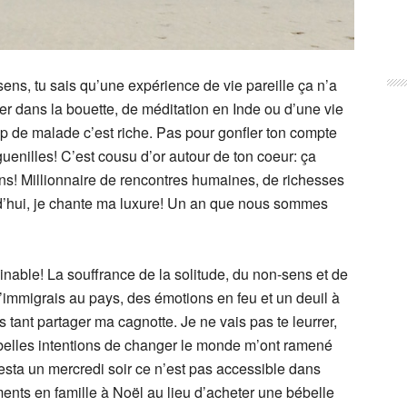
ens, tu sais qu’une expérience de vie pareille ça n’a
r dans la bouette, de méditation en Inde ou d’une vie
ip de malade c’est riche. Pas pour gonfler ton compte
uenilles! C’est cousu d’or autour de ton coeur: ça
sens! Millionnaire de rencontres humaines, de richesses
urd’hui, je chante ma luxure! Un an que nous sommes
inable! La souffrance de la solitude, du non-sens et de
’immigrais au pays, des émotions en feu et un deuil à
 tant partager ma cagnotte. Je ne vais pas te leurrer,
 belles intentions de changer le monde m’ont ramené
esta un mercredi soir ce n’est pas accessible dans
ts en famille à Noël au lieu d’acheter une bébelle