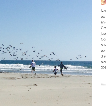
Nou
par
an 
Gra
jus
Cos
ouv
per
d’a
bie
20