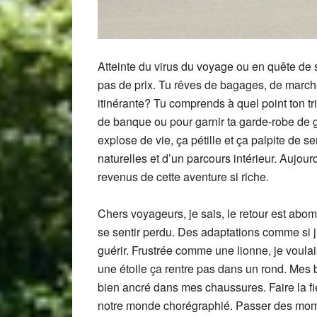
Atteinte du virus du voyage ou en quête de s
pas de prix. Tu rêves de bagages, de marche
itinérante? Tu comprends à quel point ton tr
de banque ou pour garnir ta garde-robe de g
explose de vie, ça pétille et ça palpite de 
naturelles et d’un parcours intérieur. Aujo
revenus de cette aventure si riche.
Chers voyageurs, je sais, le retour est abom
se sentir perdu. Des adaptations comme si j
guérir. Frustrée comme une lionne, je voulais
une étoile ça rentre pas dans un rond. Mes
bien ancré dans mes chaussures. Faire la fi
notre monde chorégraphié. Passer des momen