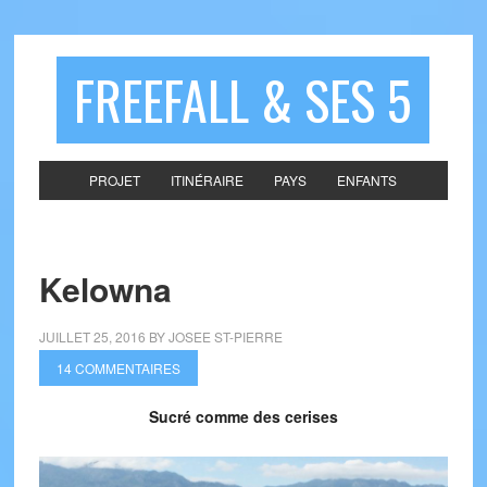
FREEFALL & SES 5
PROJET
ITINÉRAIRE
PAYS
ENFANTS
Kelowna
JUILLET 25, 2016
BY
JOSEE ST-PIERRE
14 COMMENTAIRES
Sucré comme des cerises