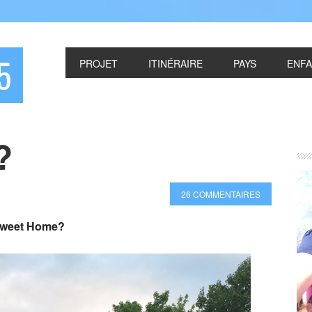
5
PROJET
ITINÉRAIRE
PAYS
ENF
?
26 COMMENTAIRES
weet Home?