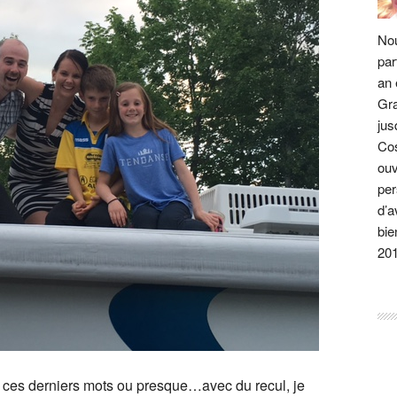
Nou
par
an 
Gra
jus
Cos
ouv
per
d’a
bie
20
 ces derniers mots ou presque…avec du recul, je