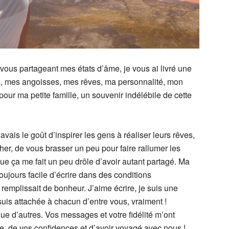
 vous partageant mes états d’âme, je vous ai livré une
s, mes angoisses, mes rêves, ma personnalité, mon
rd pour ma petite famille, un souvenir indélébile de cette
’avais le goût d’inspirer les gens à réaliser leurs rêves,
cher, de vous brasser un peu pour faire rallumer les
que ça me fait un peu drôle d’avoir autant partagé. Ma
 toujours facile d’écrire dans des conditions
mplissait de bonheur. J’aime écrire, je suis une
suis attachée à chacun d’entre vous, vraiment !
ue d’autres. Vos messages et votre fidélité m’ont
e, de vos confidences et d’avoir voyagé avec nous !