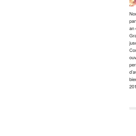
Nou
par
an 
Gra
jus
Cos
ouv
per
d’a
bie
20