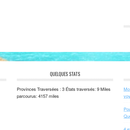
QUELQUES STATS
Provinces Traversées : 3 États traversés: 9 Miles
Mon
parcourus: 4157 miles
vo
Pou
Qu
4 e