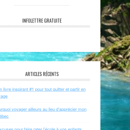
INFOLETTRE GRATUITE
ARTICLES RÉCENTS
 livre inspirant #1 pour tout quitter et partir en
yage
rquoi voyager ailleurs au lieu d’apprécier mon
ébec
xcuses pour faire rater l’école à vos enfants