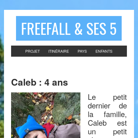
FREEFALL & SES 5
PROJET
ITINÉRAIRE
PAYS
ENFANTS
Caleb : 4 ans
Le petit
dernier de
la famille,
Caleb est
un petit