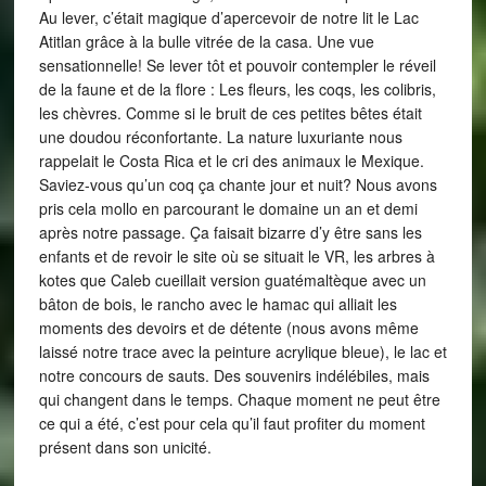
Au lever, c’était magique d’apercevoir de notre lit le Lac
Atitlan grâce à la bulle vitrée de la casa. Une vue
sensationnelle! Se lever tôt et pouvoir contempler le réveil
de la faune et de la flore : Les fleurs, les coqs, les colibris,
les chèvres. Comme si le bruit de ces petites bêtes était
une doudou réconfortante. La nature luxuriante nous
rappelait le Costa Rica et le cri des animaux le Mexique.
Saviez-vous qu’un coq ça chante jour et nuit? Nous avons
pris cela mollo en parcourant le domaine un an et demi
après notre passage. Ça faisait bizarre d’y être sans les
enfants et de revoir le site où se situait le VR, les arbres à
kotes que Caleb cueillait version guatémaltèque avec un
bâton de bois, le rancho avec le hamac qui alliait les
moments des devoirs et de détente (nous avons même
laissé notre trace avec la peinture acrylique bleue), le lac et
notre concours de sauts. Des souvenirs indélébiles, mais
qui changent dans le temps. Chaque moment ne peut être
ce qui a été, c’est pour cela qu’il faut profiter du moment
présent dans son unicité.