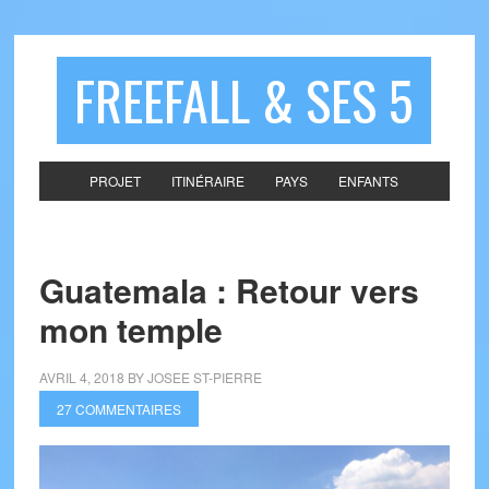
FREEFALL & SES 5
PROJET
ITINÉRAIRE
PAYS
ENFANTS
Guatemala : Retour vers
mon temple
AVRIL 4, 2018
BY
JOSEE ST-PIERRE
27 COMMENTAIRES