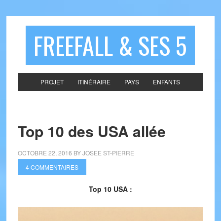
FREEFALL & SES 5
PROJET
ITINÉRAIRE
PAYS
ENFANTS
Top 10 des USA allée
OCTOBRE 22, 2016
BY
JOSEE ST-PIERRE
4 COMMENTAIRES
Top 10 USA :