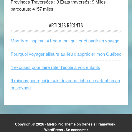
Provinces Traversées : 3 États traversés: 9 Miles
parcourus: 4157 miles
ARTICLES RÉCENTS
Mon livre inspirant #1 pour tout quitter et partir en voyage
Pourquoi voyager ailleurs au lieu d’apprécier mon Québec
4 excuses pour faire rater l’école à vos enfants
9 raisons pourquoi je suis devenue riche en partant un an
en voyage
Copyright © 2026 ·
Metro Pro Theme
on
Genesis Framework
·
WordPress
·
Se connecter