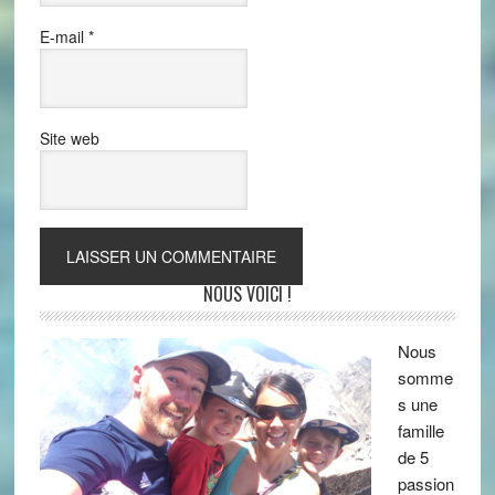
E-mail
*
Site web
NOUS VOICI !
Nous
somme
s une
famille
de 5
passion