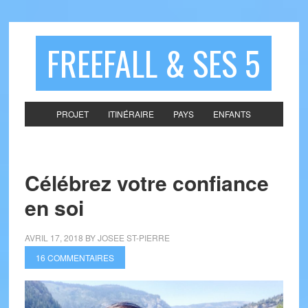
FREEFALL & SES 5
PROJET
ITINÉRAIRE
PAYS
ENFANTS
Célébrez votre confiance
en soi
AVRIL 17, 2018
BY
JOSEE ST-PIERRE
16 COMMENTAIRES