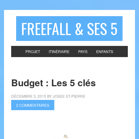
FREEFALL & SES 5
PROJET
ITINÉRAIRE
PAYS
ENFANTS
Budget : Les 5 clés
DÉCEMBRE 3, 2015
BY
JOSEE ST-PIERRE
2 COMMENTAIRES