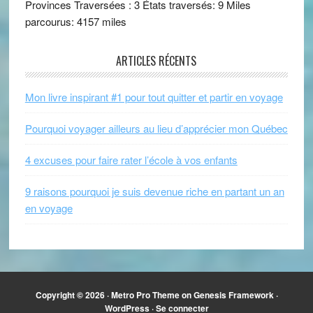
Provinces Traversées : 3 États traversés: 9 Miles
parcourus: 4157 miles
ARTICLES RÉCENTS
Mon livre inspirant #1 pour tout quitter et partir en voyage
Pourquoi voyager ailleurs au lieu d’apprécier mon Québec
4 excuses pour faire rater l’école à vos enfants
9 raisons pourquoi je suis devenue riche en partant un an
en voyage
Copyright © 2026 ·
Metro Pro Theme
on
Genesis Framework
·
WordPress
·
Se connecter