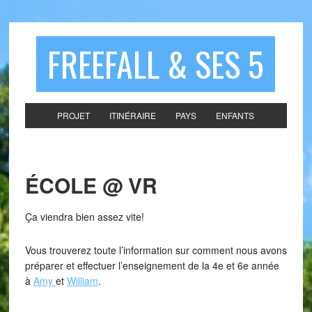
FREEFALL & SES 5
PROJET
ITINÉRAIRE
PAYS
ENFANTS
ÉCOLE @ VR
Ça viendra bien assez vite!
Vous trouverez toute l’information sur comment nous avons
préparer et effectuer l’enseignement de la 4e et 6e année
à
Amy
et
William
.